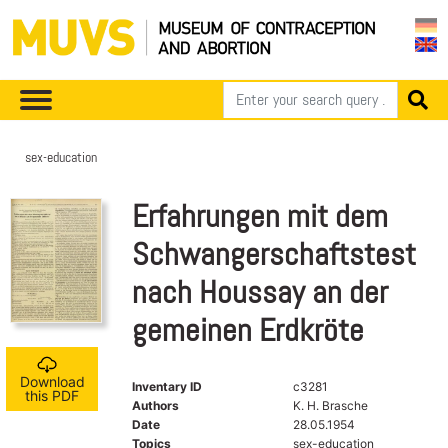
sex-education
Erfahrungen mit dem
Schwangerschaftstest
nach Houssay an der
gemeinen Erdkröte
Download
Inventary ID
c3281
this PDF
Authors
K. H. Brasche
Date
28.05.1954
Topics
sex-education