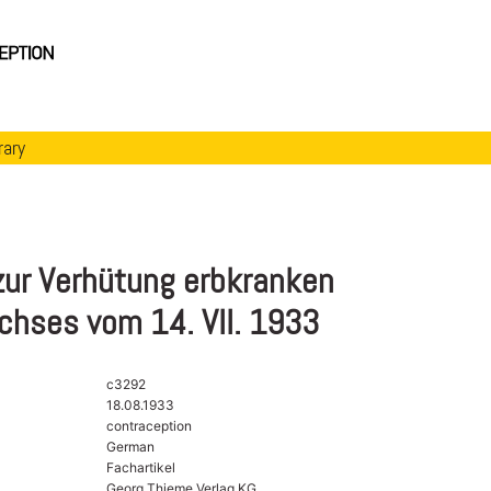
rary
zur Verhütung erbkranken
hses vom 14. VII. 1933
c3292
18.08.1933
contraception
German
Fachartikel
Georg Thieme Verlag KG