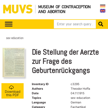
sex-education
Die Stellung der Aerzte
zur Frage des
Geburtenrückgangs
Inventary ID
c3295
Authors
Theodor Hoffa
Download
Date
04.11.1915
this PDF
Topics
sex-education
Language
German
Category
Fachartikel