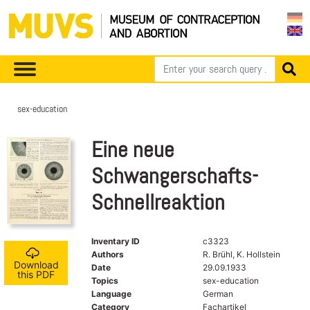
sex-education
Eine neue
Schwangerschafts-
Schnellreaktion
Inventary ID
c3323
Authors
R. Brühl, K. Hollstein
Download
Date
29.09.1933
this PDF
Topics
sex-education
Language
German
Category
Fachartikel