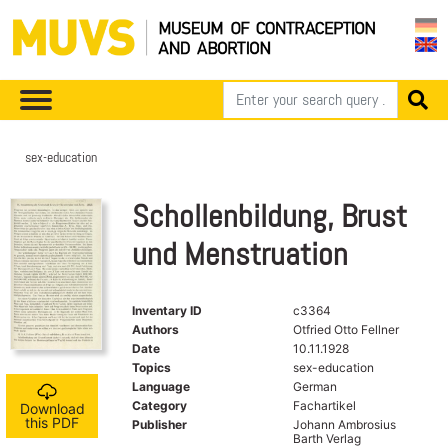
sex-education
Schollenbildung, Brust
und Menstruation
Inventary ID
c3364
Authors
Otfried Otto Fellner
Date
10.11.1928
Topics
sex-education
Language
German
Category
Fachartikel
Download
this PDF
Publisher
Johann Ambrosius
Barth Verlag