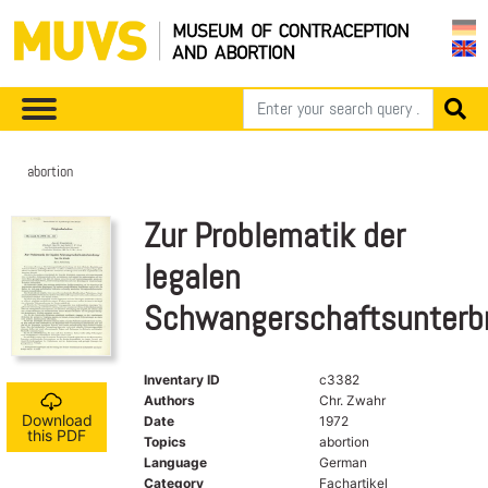
abortion
Zur Problematik der
legalen
Schwangerschaftsunterb
Inventary ID
c3382
Authors
Chr. Zwahr
Download
Date
1972
this PDF
Topics
abortion
Language
German
Category
Fachartikel