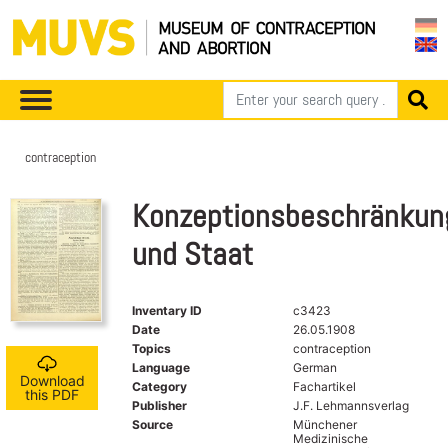
contraception
Konzeptionsbeschränkun
und Staat
Inventary ID
c3423
Date
26.05.1908
Topics
contraception
Language
German
Download
Category
Fachartikel
this PDF
Publisher
J.F. Lehmannsverlag
Source
Münchener
Medizinische