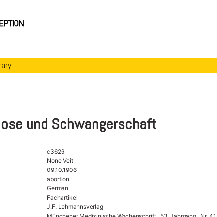
rary
lose und Schwangerschaft
c3626
None Veit
09.10.1906
abortion
German
Fachartikel
J.F. Lehmannsverlag
Münchener Medizinische Wochenschrift , 53. Jahrgang , Nr. 41