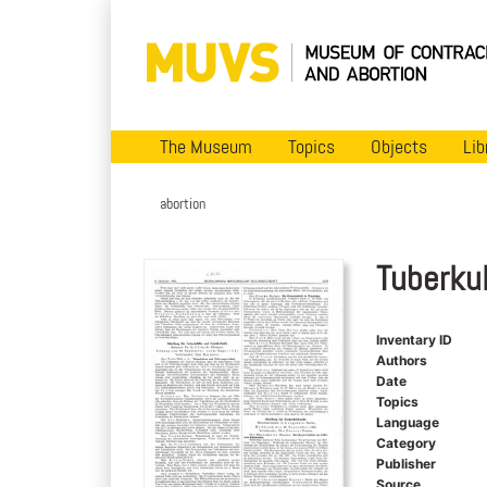
The Museum
Topics
Objects
Lib
abortion
Tuberku
Inventary ID
Authors
Date
Topics
Language
Category
Publisher
Source