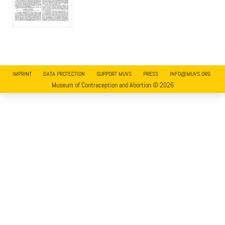
IMPRINT
DATA PROTECTION
SUPPORT MUVS
PRESS
INFO@MUVS.ORG
Museum of Contraception and Abortion © 2026