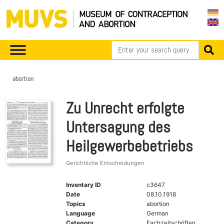
abortion
Zu Unrecht erfolgte
Untersagung des
Heilgewerbebetriebs
Gerichtliche Entscheidungen
Inventary ID
c3647
Date
08.10.1918
Topics
abortion
Language
German
Category
Fachzeitschriften