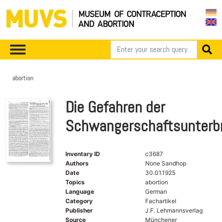
abortion
Die Gefahren der
Schwangerschaftsunterb
Inventary ID
c3687
Authors
None Sandhop
Date
30.01.1925
Topics
abortion
Language
German
Category
Fachartikel
Publisher
J.F. Lehmannsverlag
Source
Münchener