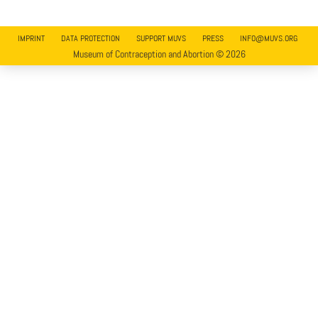
IMPRINT
DATA PROTECTION
SUPPORT MUVS
PRESS
INFO@MUVS.ORG
Museum of Contraception and Abortion © 2026