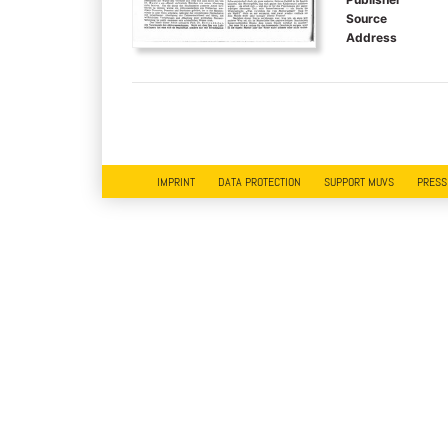
Source
Address
IMPRINT
DATA PROTECTION
SUPPORT MUVS
PRESS