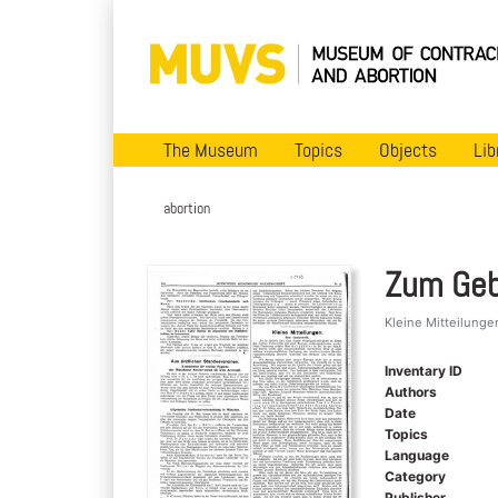
The Museum
Topics
Objects
Lib
abortion
Zum Geb
Kleine Mitteilunge
Inventary ID
Authors
Date
Topics
Language
Category
Publisher