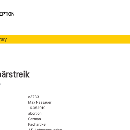
rary
ärstreik
n
c3733
Max Nassauer
16.05.1919
abortion
German
Fachartikel
J.F. Lehmannsverlag