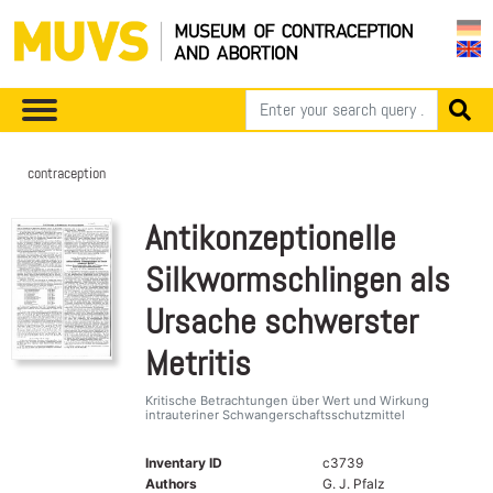
contraception
Antikonzeptionelle
Silkwormschlingen als
Ursache schwerster
Metritis
Kritische Betrachtungen über Wert und Wirkung
intrauteriner Schwangerschaftsschutzmittel
Inventary ID
c3739
Authors
G. J. Pfalz