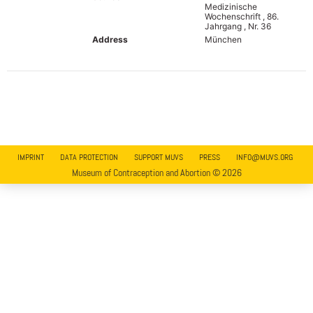
Medizinische
Wochenschrift , 86.
Jahrgang , Nr. 36
Address
München
IMPRINT
DATA PROTECTION
SUPPORT MUVS
PRESS
INFO@MUVS.ORG
Museum of Contraception and Abortion © 2026