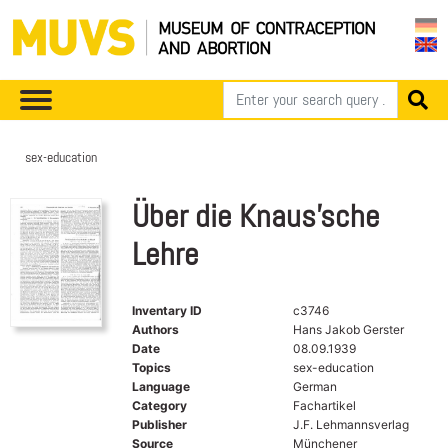
sex-education
Über die Knaus'sche
Lehre
Inventary ID
c3746
Authors
Hans Jakob Gerster
Date
08.09.1939
Topics
sex-education
Language
German
Category
Fachartikel
Publisher
J.F. Lehmannsverlag
Source
Münchener