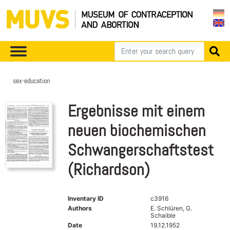
sex-education
Ergebnisse mit einem
neuen biochemischen
Schwangerschaftstest
(Richardson)
Inventary ID
c3916
Authors
E. Schlüren, G.
Schaible
Date
19.12.1952