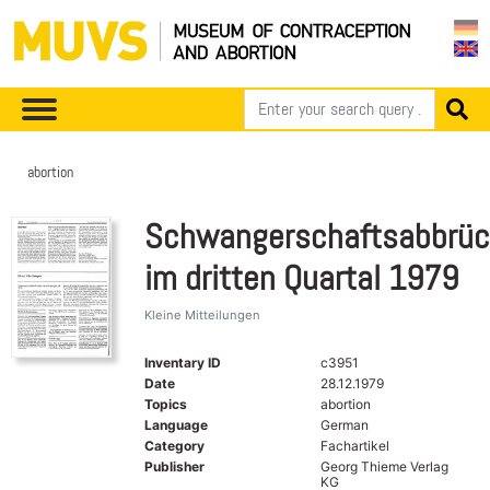
abortion
Schwangerschaftsabbrü
im dritten Quartal 1979
Kleine Mitteilungen
Inventary ID
c3951
Date
28.12.1979
Topics
abortion
Language
German
Category
Fachartikel
Publisher
Georg Thieme Verlag
KG