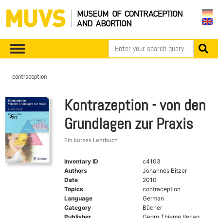
contraception
Kontrazeption - von den
Grundlagen zur Praxis
Ein kurzes Lehrbuch
Inventary ID
c4103
Authors
Johannes Bitzer
Date
2010
Topics
contraception
Language
German
Category
Bücher
Publisher
Georg Thieme Verlag