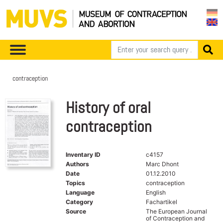
contraception
History of oral
contraception
Inventary ID
c4157
Authors
Marc Dhont
Date
01.12.2010
Topics
contraception
Language
English
Category
Fachartikel
Source
The European Journal
of Contraception and