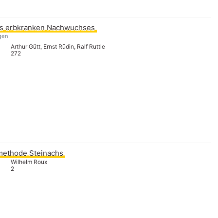
es erbkranken Nachwuchses
gen
Arthur Gütt, Ernst Rüdin, Ralf Ruttle
272
methode Steinachs
Wilhelm Roux
2