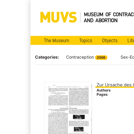
The Museum
Topics
Objects
Lib
Categories:
Contraception
Sex-E
2006
Zur Ursache des 
Authors
Pages