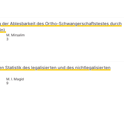
 der Ablesbarkeit des Ortho-Schwangerschaftstestes durch
in)
M. Mirsalim
3
n Statistik des legalisierten und des nichtlegalisierten
M. I. Magid
9