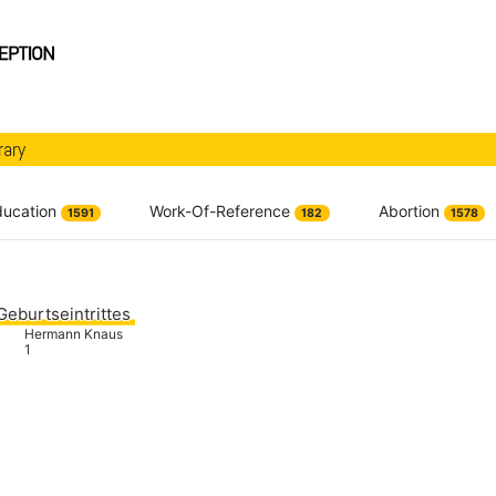
rary
ducation
Work-Of-Reference
Abortion
1591
182
1578
Geburtseintrittes
Hermann Knaus
1