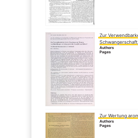
Zur Verwendbarke
Schwangerschaft,
Authors
Pages
Zur Wertung arom
Authors
Pages