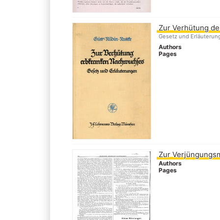
Zur Verhütung d
Gesetz und Erläuterun
Authors
Pages
Zur Verjüngungs
Authors
Pages