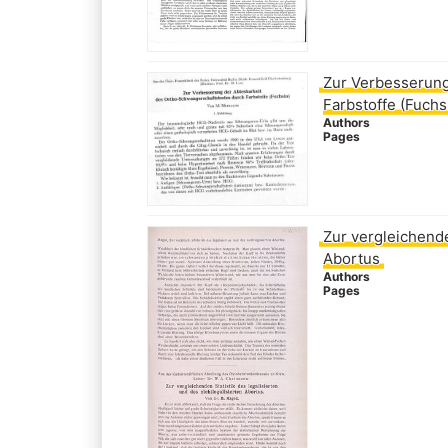
Zur Verbesserung
Farbstoffe (Fuchs
Authors
Pages
Zur vergleichende
Abortus
Authors
Pages