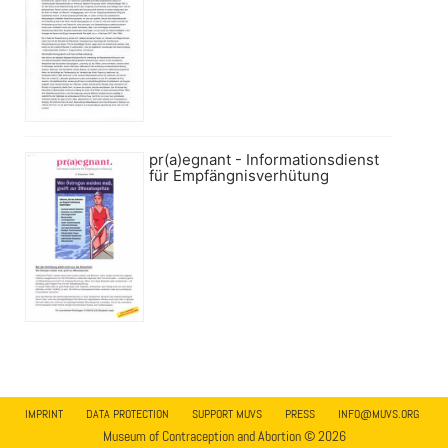
pr(a)egnant - Informationsdienst
für Empfängnisverhütung
IMPRINT
DATA PROTECTION
SUPPORT MUVS
PRESS
INFO@MUVS.ORG
Museum of Contraception and Abortion © 2026