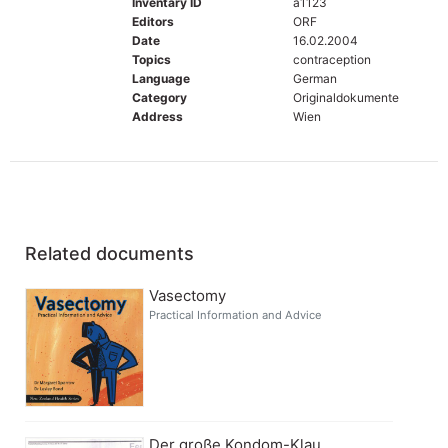
Inventary ID
a1123
Editors
ORF
Date
16.02.2004
Topics
contraception
Language
German
Category
Originaldokumente
Address
Wien
Related documents
Vasectomy
Practical Information and Advice
Der große Kondom-Klau