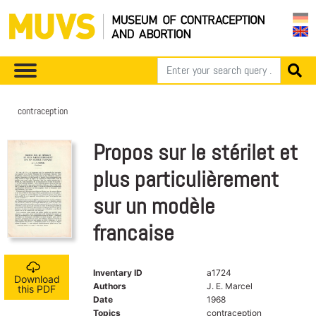
contraception
Propos sur le stérilet et
plus particulièrement
sur un modèle
francaise
Inventary ID
a1724
Download
Authors
J. E. Marcel
this PDF
Date
1968
Topics
contraception