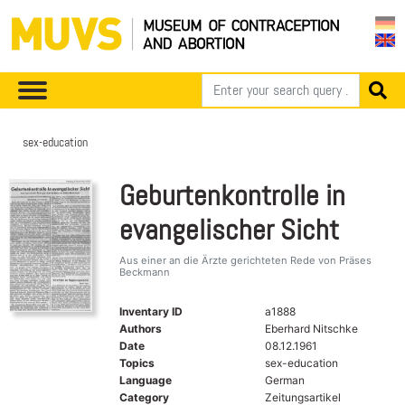
sex-education
Geburtenkontrolle in
evangelischer Sicht
Aus einer an die Ärzte gerichteten Rede von Präses
Beckmann
Inventary ID
a1888
Authors
Eberhard Nitschke
Date
08.12.1961
Topics
sex-education
Language
German
Category
Zeitungsartikel