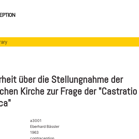
rary
heit über die Stellungnahme der
chen Kirche zur Frage der "Castratio
ca"
a3001
Eberhard Bässler
1963
contraception