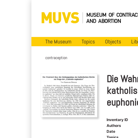
The Museum
Topics
Objects
Lib
contraception
Die Wahr
katholis
euphoni
Inventary ID
Authors
Date
Topics