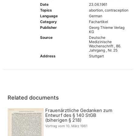
Date
23.06.1961
Topics
abortion, contraception
Language
German
Category
Fachartikel
Publisher
Georg Thieme Verlag
KG
Source
Deutsche
Medizinische
Wochenschrift , 86.
Jahrgang , Nr. 25
Address
Stuttgart
Related documents
Frauenärztliche Gedanken zum
Entwurf des § 140 StGB
(biherigen § 218)
Vortrag vom 10. März 1961