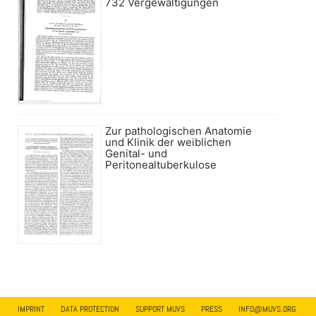
732 Vergewaltigungen
Zur pathologischen Anatomie
und Klinik der weiblichen
Genital- und
Peritonealtuberkulose
IMPRINT
DATA PROTECTION
SUPPORT MUVS
PRESS
INFO@MUVS.ORG