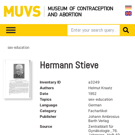
sex-education
Hermann Stieve
Inventary ID
a3249
Authors
Helmut Kraatz
Date
1952
Topics
sex-education
Language
German
Category
Fachartikel
Publisher
Johann Ambrosius
Barth Verlag
Source
Zentralblatt für
Gynäkologie , 76.
Jahrgang , Heft 49