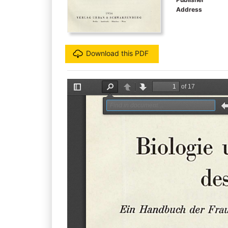
Address
Download this PDF