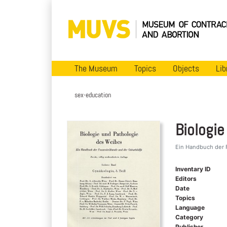
The Museum
Topics
Objects
Lib
sex-education
Biologi
Ein Handbuch der F
Inventary ID
Editors
Date
Topics
Language
Category
Publisher