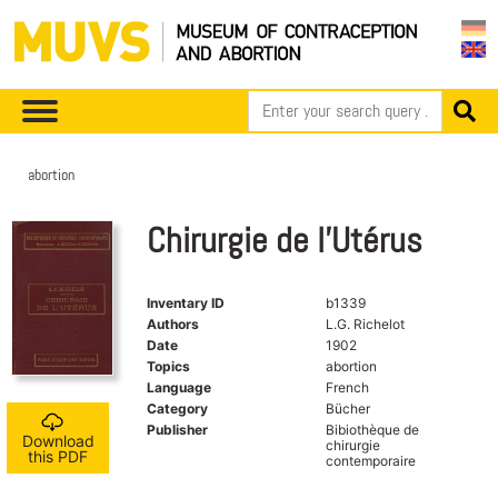
abortion
Chirurgie de l'Utérus
Inventary ID
b1339
Authors
L.G. Richelot
Date
1902
Topics
abortion
Language
French
Category
Bücher
Publisher
Bibiothèque de
Download
chirurgie
this PDF
contemporaire