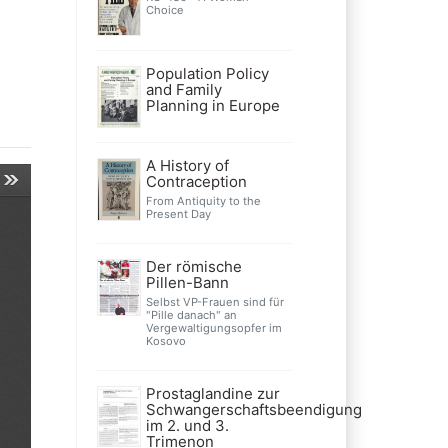
Choice
Population Policy
and Family
Planning in Europe
A History of
Contraception
From Antiquity to the
Present Day
Der römische
Pillen-Bann
Selbst VP-Frauen sind für
"Pille danach" an
Vergewaltigungsopfer im
Kosovo
Prostaglandine zur
Schwangerschaftsbeendigung
im 2. und 3.
Trimenon