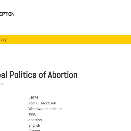
rary
al Politics of Abortion
97
b1674
Jodi L. Jacobson
Worldwatch Institute
1990
abortion
English
Bücher