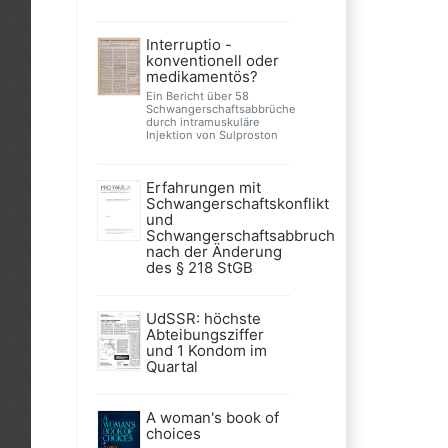
Interruptio -
konventionell oder
medikamentös?
Ein Bericht über 58
Schwangerschaftsabbrüche
durch intramuskuläre
Injektion von Sulproston
Erfahrungen mit
Schwangerschaftskonflikt
und
Schwangerschaftsabbruch
nach der Änderung
des § 218 StGB
UdSSR: höchste
Abteibungsziffer
und 1 Kondom im
Quartal
A woman's book of
choices