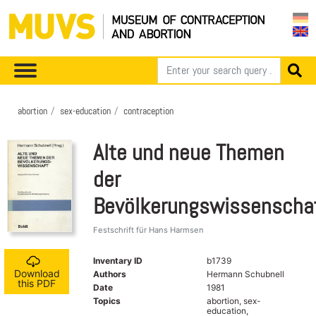
abortion
sex-education
contraception
Alte und neue Themen
der
Bevölkerungswissenscha
Festschrift für Hans Harmsen
Inventary ID
b1739
Download
Authors
Hermann Schubnell
this PDF
Date
1981
Topics
abortion, sex-
education,