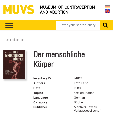
sex-education
Der menschliche
Körper
Inventary ID
b1817
Authors
Fritz Kahn
Date
1980
Topics
sex-education
Language
German
Category
Bücher
Publisher
Manfred Pawlak
Verlagsgesellschaft