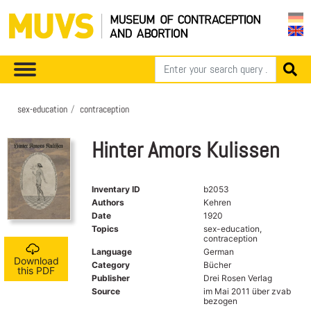
sex-education
contraception
Hinter Amors Kulissen
Inventary ID
b2053
Authors
Kehren
Date
1920
Topics
sex-education,
contraception
Language
German
Download
Category
Bücher
this PDF
Publisher
Drei Rosen Verlag
Source
im Mai 2011 über zvab
bezogen