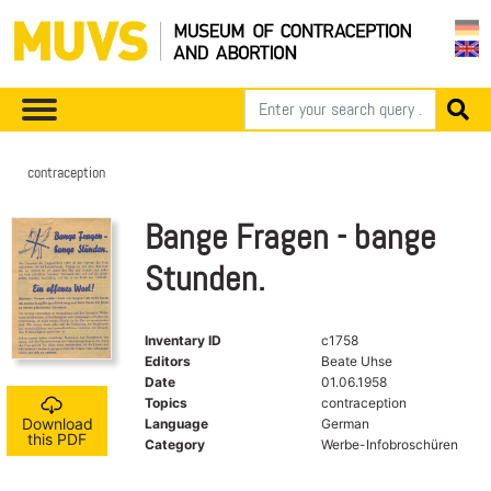
contraception
Bange Fragen - bange
Stunden.
Inventary ID
c1758
Editors
Beate Uhse
Date
01.06.1958
Topics
contraception
Download
Language
German
this PDF
Category
Werbe-Infobroschüren