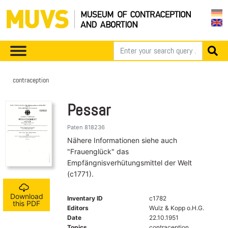
contraception
Pessar
Paten 818236
Nähere Informationen siehe auch
"Frauenglück" das
Empfängnisverhütungsmittel der Welt
(c1771).
Download
Inventary ID
c1782
this PDF
Editors
Wulz & Kopp o.H.G.
Date
22.10.1951
Topics
contraception