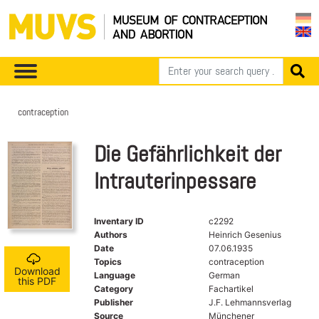
contraception
Die Gefährlichkeit der
Intrauterinpessare
Inventary ID
c2292
Authors
Heinrich Gesenius
Date
07.06.1935
Topics
contraception
Download
Language
German
this PDF
Category
Fachartikel
Publisher
J.F. Lehmannsverlag
Source
Münchener