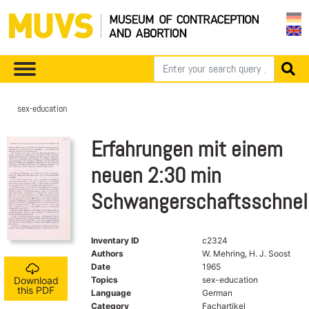
sex-education
Erfahrungen mit einem
neuen 2:30 min
Schwangerschaftsschnel
Inventary ID
c2324
Authors
W. Mehring, H. J. Soost
Date
1965
Topics
sex-education
Download
this PDF
Language
German
Category
Fachartikel