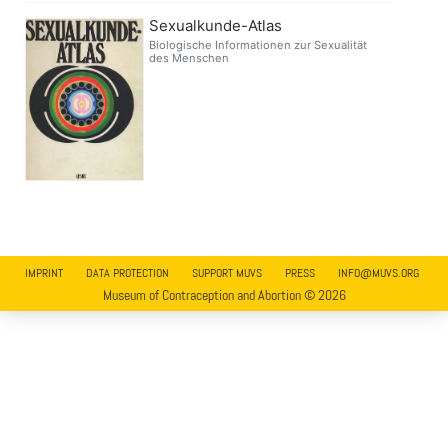
Sexualkunde-Atlas
Biologische Informationen zur Sexualität
des Menschen
IMPRINT
DATA PROTECTION
SUPPORT MUVS
PRESS
INFO@MUVS.ORG
Museum of Contraception and Abortion © 2026