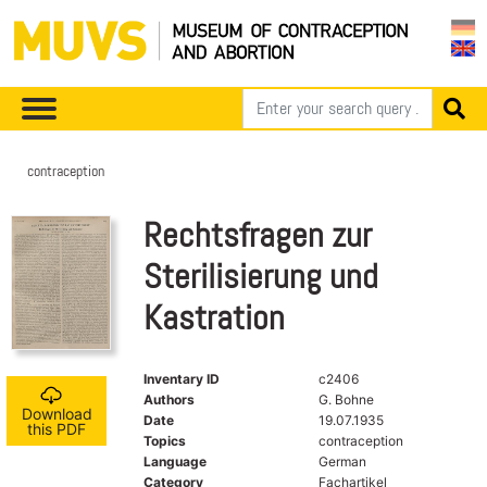
contraception
Rechtsfragen zur
Sterilisierung und
Kastration
Inventary ID
c2406
Authors
G. Bohne
Download
Date
19.07.1935
this PDF
Topics
contraception
Language
German
Category
Fachartikel