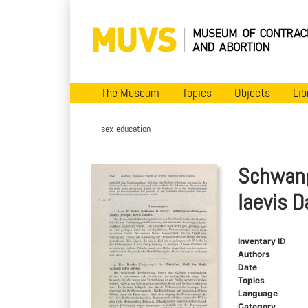
The Museum
Topics
Objects
Lib
sex-education
Schwang
laevis D
Inventary ID
Authors
Date
Topics
Language
Category