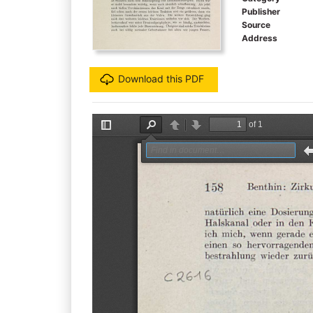
Publisher
Source
Address
Download this PDF