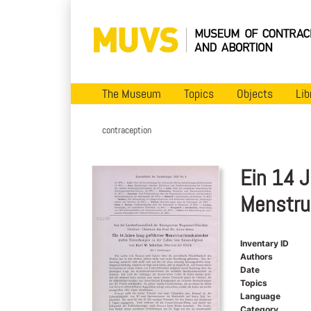
The Museum
Topics
Objects
Lib
contraception
Ein 14 J
Menstru
Inventary ID
Authors
Date
Topics
Language
Category