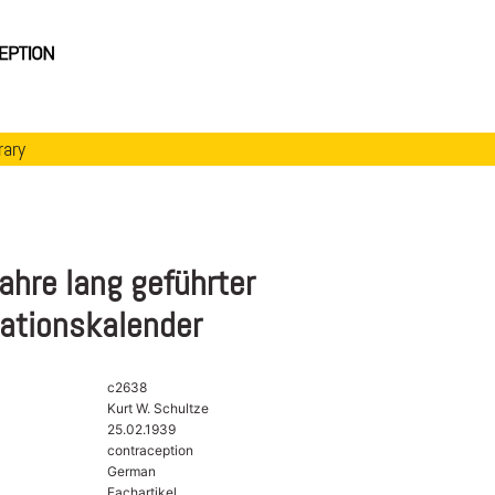
rary
ahre lang geführter
ationskalender
c2638
Kurt W. Schultze
25.02.1939
contraception
German
Fachartikel