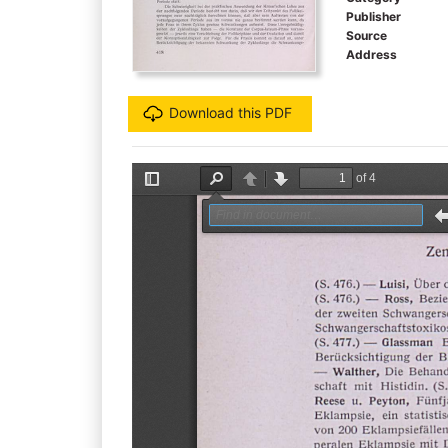
Publisher
Source
Address
Download this PDF