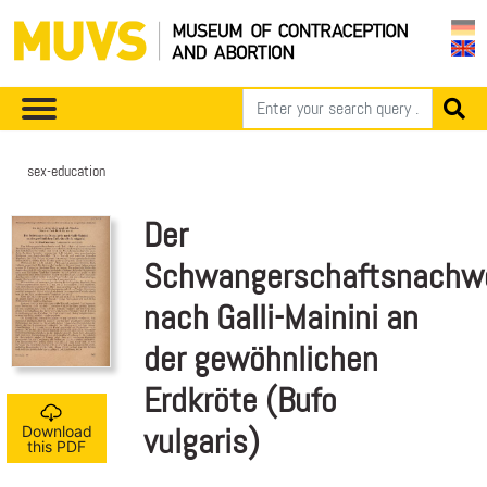
sex-education
Der
Schwangerschaftsnachw
nach Galli-Mainini an
der gewöhnlichen
Erdkröte (Bufo
vulgaris)
Download
this PDF