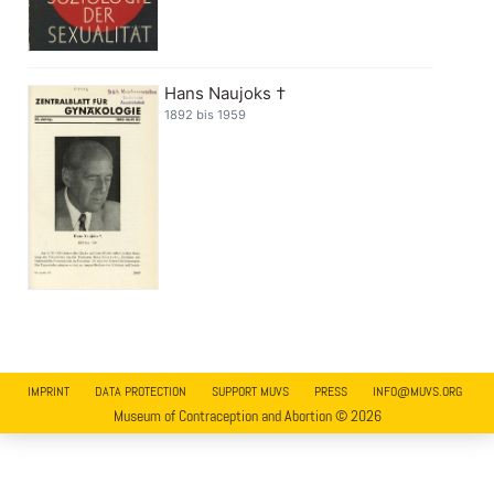
Hans Naujoks †
1892 bis 1959
IMPRINT
DATA PROTECTION
SUPPORT MUVS
PRESS
INFO@MUVS.ORG
Museum of Contraception and Abortion © 2026