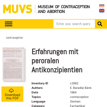
contraception
Erfahrungen mit
peroralen
Antikonzipientien
Inventary ID
c2662
Authors
E. Baradlai Bánk
Date
1964
Download
Topics
contraception
this PDF
Language
German
Category
Fachartikel