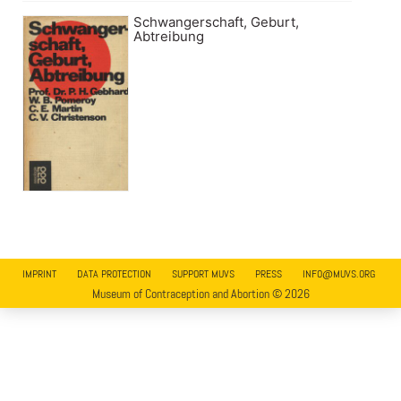
Schwangerschaft, Geburt,
Abtreibung
IMPRINT
DATA PROTECTION
SUPPORT MUVS
PRESS
INFO@MUVS.ORG
Museum of Contraception and Abortion © 2026