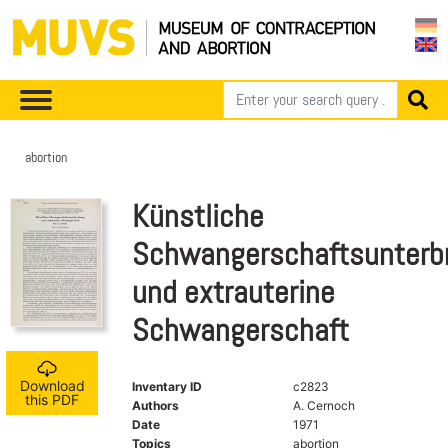
abortion
Künstliche
Schwangerschaftsunterb
und extrauterine
Schwangerschaft
Download
Inventary ID
c2823
this PDF
Authors
A. Cernoch
Date
1971
Topics
abortion