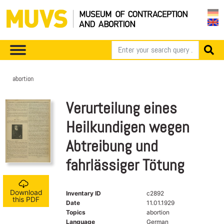
abortion
Verurteilung eines
Heilkundigen wegen
Abtreibung und
fahrlässiger Tötung
Download
Inventary ID
c2892
this PDF
Date
11.01.1929
Topics
abortion
Language
German