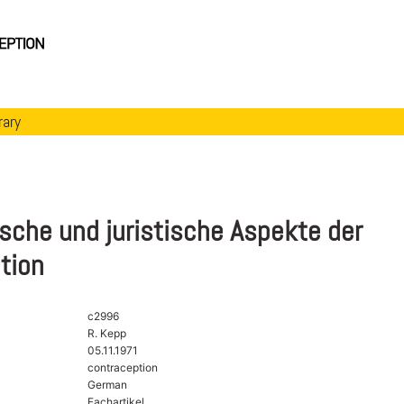
rary
sche und juristische Aspekte der
ation
c2996
R. Kepp
05.11.1971
contraception
German
Fachartikel