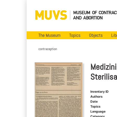
The Museum
Topics
Objects
Lib
contraception
Medizini
Sterilis
Inventary ID
Authors
Date
Topics
Language
Category