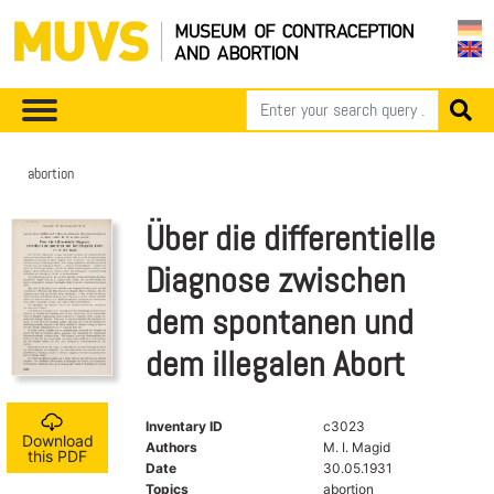
abortion
Über die differentielle
Diagnose zwischen
dem spontanen und
dem illegalen Abort
Inventary ID
c3023
Download
Authors
M. I. Magid
this PDF
Date
30.05.1931
Topics
abortion