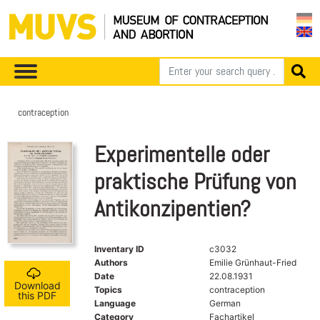
contraception
Experimentelle oder
praktische Prüfung von
Antikonzipentien?
Inventary ID
c3032
Authors
Emilie Grünhaut-Fried
Date
22.08.1931
Download
Topics
contraception
this PDF
Language
German
Category
Fachartikel