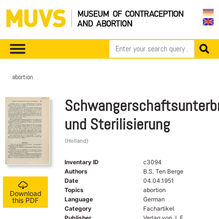
abortion
Schwangerschaftsunterb
und Sterilisierung
(Holland)
Inventary ID
c3094
Authors
B.S. Ten Berge
Date
04.04.1951
Topics
abortion
Download
Language
German
this PDF
Category
Fachartikel
Publisher
Verlag von J. F.