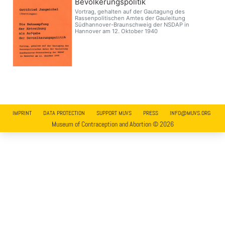
Bevölkerungspolitik
Vortrag, gehalten auf der Gautagung des
Rassenpolitischen Amtes der Gauleitung
Südhannover-Braunschweig der NSDAP in
Hannover am 12. Oktober 1940
IMPRINT
DATA PROTECTION
SUPPORT MUVS
PRESS
INFO@MUVS.ORG
Museum of Contraception and Abortion © 2026