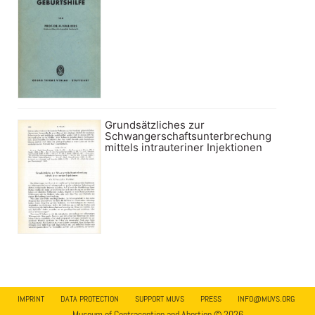
Grundsätzliches zur
Schwangerschaftsunterbrechung
mittels intrauteriner Injektionen
IMPRINT
DATA PROTECTION
SUPPORT MUVS
PRESS
INFO@MUVS.ORG
Museum of Contraception and Abortion © 2026