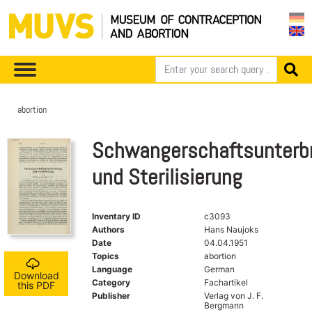
abortion
Schwangerschaftsunterb
und Sterilisierung
Inventary ID
c3093
Authors
Hans Naujoks
Date
04.04.1951
Topics
abortion
Language
German
Download
Category
Fachartikel
this PDF
Publisher
Verlag von J. F.
Bergmann