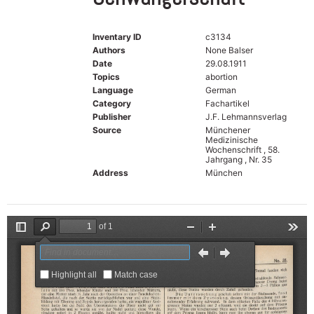
Inventary ID
c3134
Authors
None Balser
Date
29.08.1911
Topics
abortion
Language
German
Category
Fachartikel
Publisher
J.F. Lehmannsverlag
Source
Münchener
Medizinische
Wochenschrift , 58.
Jahrgang , Nr. 35
Address
München