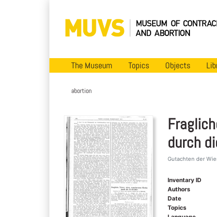
The Museum
Topics
Objects
Lib
abortion
Fraglic
durch d
Gutachten der Wien
Inventary ID
Authors
Date
Topics
Language