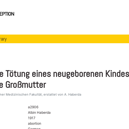
rary
he Tötung eines neugeborenen Kinde
ie Großmutter
er Medizinischen Fakultät, erstattet von A. Haberda
a2906
Albin Haberda
1917
abortion
German