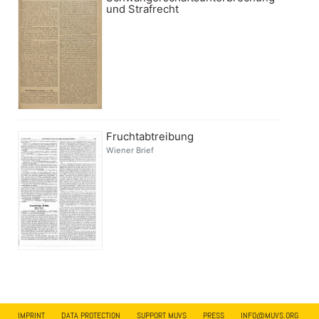
und Strafrecht
Fruchtabtreibung
Wiener Brief
IMPRINT
DATA PROTECTION
SUPPORT MUVS
PRESS
INFO@MUVS.ORG