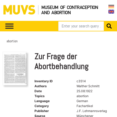
abortion
Zur Frage der
Abortbehandlung
Inventary ID
c3514
Authors
Walther Schmitt
Date
25.08.1922
Topics
abortion
Language
German
Category
Fachartikel
Publisher
J.F. Lehmannsverlag
Source
Münchener